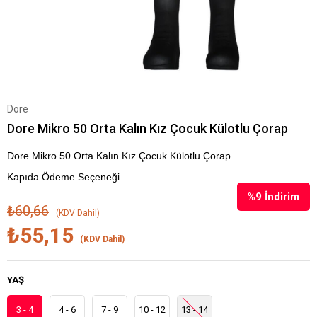
Dore
Dore Mikro 50 Orta Kalın Kız Çocuk Külotlu Çorap
Dore Mikro 50 Orta Kalın Kız Çocuk Külotlu Çorap
Kapıda Ödeme Seçeneği
%
9
İndirim
₺60,66
(KDV Dahil)
₺55,15
(KDV Dahil)
YAŞ
3 - 4
4 - 6
7 - 9
10 - 12
13 - 14