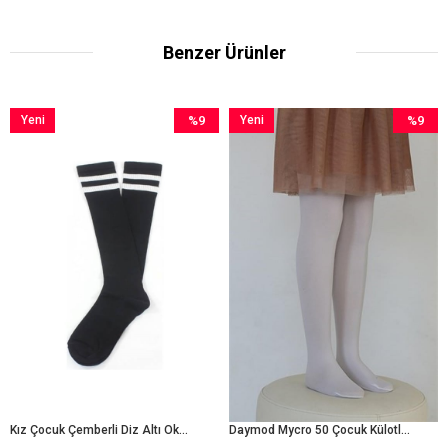
Benzer Ürünler
Yeni
%9
Yeni
%9
Ürün
İndirim
Ürün
İndirim
%9İndirim
%9İndiri
Kız Çocuk Çemberli Diz Altı Okul Çorabı
Daymod Mycro 50 Çocuk Külotlu Çorap