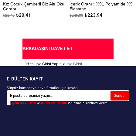
Kız Çocuk Çemberli Diz Altı Okul
İçerik Oranı : %91 Polyamide %9
Çorabı
Elastane
₺20,41
₺223,94
₺22,45
₺246,33
Kapıda Ödeme Seçeneği
Düz, mikro çocuk külotlu çorabı.
Kapıda Ödeme Seçeneği
ARKADAŞINI DAVET ET
Lütfen Üye Girişi Yapınız
Üye Girişi
E-BÜLTEN KAYIT
Sürpriz kampanyalar ve fırsatlar için kaydol.
Gönder
Üyelik koşullarını
ve
kişisel verilerimin
korunmasını kabul ediyorum.