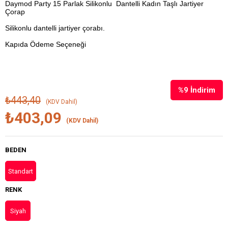
Daymod Party 15 Parlak Silikonlu Dantelli Kadın Taşlı Jartiyer
Çorap
Silikonlu dantelli jartiyer çorabı.
Kapıda Ödeme Seçeneği
%
9
İndirim
₺443,40
(KDV Dahil)
₺403,09
(KDV Dahil)
BEDEN
Standart
RENK
Siyah