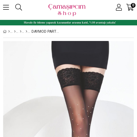
0
DAYMOD PARTY 15 PARLAK SILIKONLU DANTELLI KADIN TAŞLI JARTIYER ÇORAP