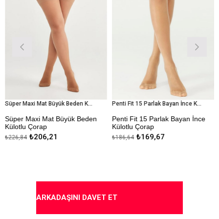
Süper Maxi Mat Büyük Beden Külotlu Çorap
Penti Fit 15 Parlak Bayan İnce Külotlu Çorap
er Maxi Mat Büyük Beden
Penti Fit 15 Parlak Bayan İnce
Penti
otlu Çorap
Külotlu Çorap
Baya
₺206,21
₺169,67
6,84
₺186,64
₺282,
ıda Ödeme Seçeneği
* İnce
* İnc
* Parlak
* Par
* Burnu Dayanıklı
* Bur
* Kapıda Ödeme Seçeneği
* Rah
ARKADAŞINI DAVET ET
* Ka