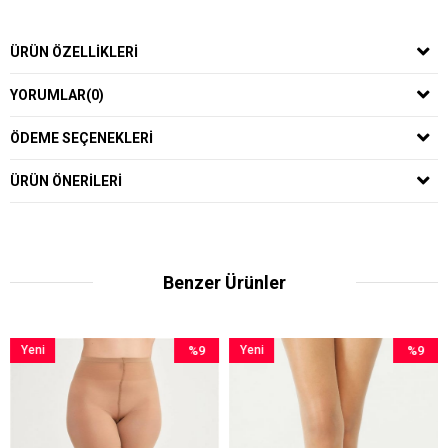
ÜRÜN ÖZELLIKLERI
YORUMLAR
(0)
ÖDEME SEÇENEKLERI
ÜRÜN ÖNERILERI
Benzer Ürünler
ni
%9
Yeni
%9
Yen
ün
İndirim
Ürün
İndirim
Ürü
%9İndirim
%9İndirim