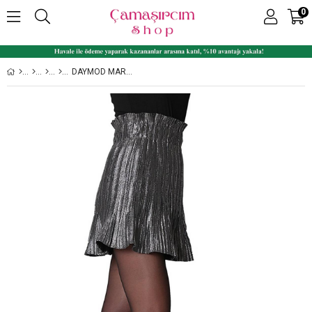
0
DAYMOD MARGI KADIN ÇIÇEK DESENLI KÜLOTLU ÇORAP