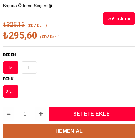
Kapıda Ödeme Seçeneği
%
9
İndirim
₺325,16
(KDV Dahil)
₺295,60
(KDV Dahil)
BEDEN
M
L
RENK
Siyah