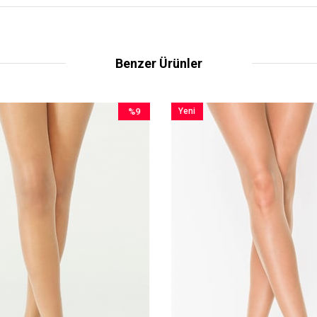
Benzer Ürünler
%9
Yeni
İndirim
Ürün
%9İndirim