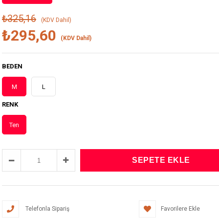
₺325,16
(KDV Dahil)
₺295,60
(KDV Dahil)
BEDEN
M
L
RENK
Ten
Telefonla Sipariş
Favorilere Ekle