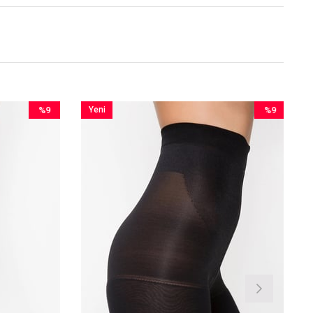
%9
Yeni
%9
İndirim
Ürün
İndirim
%9İndirim
%9İndirim