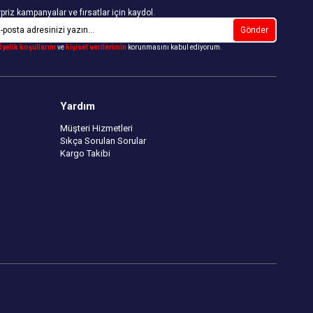
priz kampanyalar ve fırsatlar için kaydol.
Gönder
Üyelik koşullarını
ve
kişisel verilerimin
korunmasını kabul ediyorum.
Yardım
Müşteri Hizmetleri
Sıkça Sorulan Sorular
Kargo Takibi