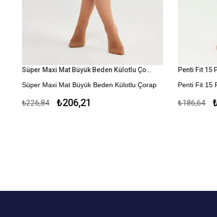
Süper Maxi Mat Büyük Beden Külotlu Çorap
Süper Maxi Mat Büyük Beden Külotlu Çorap
Penti Fit 15
Kapıda Ödeme Seçeneği
* İnce
₺206,21
₺
₺226,84
₺186,64
* Parlak
* Burnu Daya
* Kapıda Öd