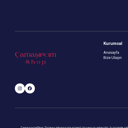
Kurumsal
Anasayfa
Bize Ulaşın
CamasircimShop, Ticimax altyapısıyla güvenli alışverişin adresidir. İç giyimde şıklık