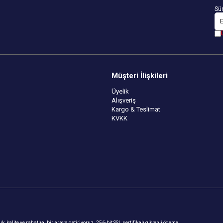
Sür
Müşteri İlişkileri
Üyelik
Alışveriş
Kargo & Teslimat
KVKK
, kalite ve rahatlığı bir araya getiriyoruz. 256-bit SSL sertifikalı güvenli ödeme,