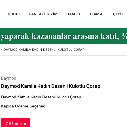
ÇOCUK
FANTAZİ GİYİM
HAMİLE
TERMAL
ÇEYİZ
>
DAYMOD KAMILA KADIN DESENLI KÜLOTLU ÇORAP
Daymod
Daymod Kamila Kadın Desenli Külotlu Çorap
Daymod Kamila Kadın Desenli Külotlu Çorap
Kapıda Ödeme Seçeneği
%
9
İndirim