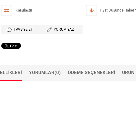
Karşılaştır
Fiyat Düşünce Haber 
TAVSIYE ET
YORUM YAZ
ELLIKLERI
YORUMLAR
(0)
ÖDEME SEÇENEKLERI
ÜRÜN 