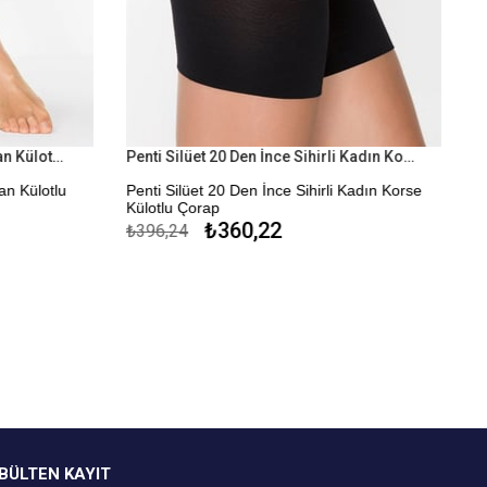
Penti 5 Denye Yok Gibi İnce Bayan Külotlu Çorap
Penti Silüet 20 Den İnce Sihirli Kadın Korse Külotlu Çorap
n Külotlu
Penti Silüet 20 Den İnce Sihirli Kadın Korse
Külotlu Çorap
₺360,22
₺396,24
İnceltici Etkili
Kapıda Ödeme Seçeneği
BÜLTEN KAYIT