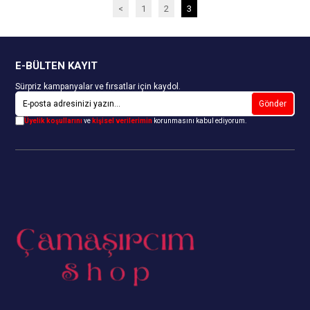
<
1
2
3
E-BÜLTEN KAYIT
Sürpriz kampanyalar ve fırsatlar için kaydol.
Gönder
Üyelik koşullarını
ve
kişisel verilerimin
korunmasını kabul ediyorum.