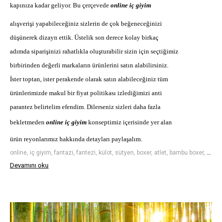
kapınıza kadar geliyor. Bu çerçevede
online iç giyim
alışverişi yapabileceğiniz sizlerin de çok beğeneceğinizi
düşünerek dizayn ettik. Üstelik son derece kolay birkaç
adımda siparişinizi rahatlıkla oluşturabilir sizin için seçtiğimiz
birbirinden değerli markaların ürünlerini satın alabilirsiniz.
İster toptan, ister perakende olarak satın alabileceğiniz tüm
ürünlerimizde makul bir fiyat politikası izlediğimizi anti
parantez belirtelim efendim. Dilerseniz sizleri daha fazla
bekletmeden
online iç giyim
konseptimiz içerisinde yer alan
ürün reyonlarımız hakkında detayları paylaşalım.
online, iç giyim, fantazi, fantezi, külot, sütyen, boxer, atlet, bambu boxer, sütyen takım, dantelli sütyen
Devamını oku