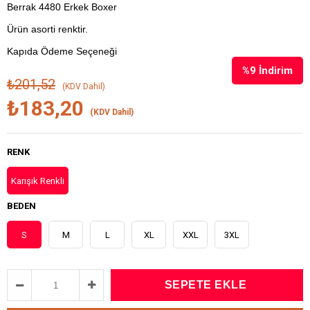
Berrak 4480 Erkek Boxer
Ürün asorti renktir.
Kapıda Ödeme Seçeneği
%
9
İndirim
₺201,52
(KDV Dahil)
₺183,20
(KDV Dahil)
RENK
Karışık Renkli
BEDEN
S
M
L
XL
XXL
3XL