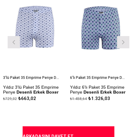
3'lü Paket 35 Emprime Penye Desenli Erkek Boxer
6'lı Paket 35 Emprime Penye Desenli Erkek Boxer
z 3'lü Paket 35 Emprime
Yıldız 6'lı Paket 35 Emprime
Yıldız
ye
Desenli Erkek Boxer
Penye
Desenli Erkek Boxer
Erkek
₺663,02
₺1.326,03
32
₺1.458,64
₺265,2
 Kumaştan Üretilmiştir.
Modal Kumaştan Üretilmiştir.
Çekmez
Yapılmı
zlik Sanfor Testi
Çekmezlik Sanfor Testi
mıştır.
Yapılmıştır.
Kapıd
nler Stok Durumuna Göre
Desenler Stok Durumuna Göre
rilmektedir.
Gönderilmektedir.
ARKADAŞINI DAVET ET