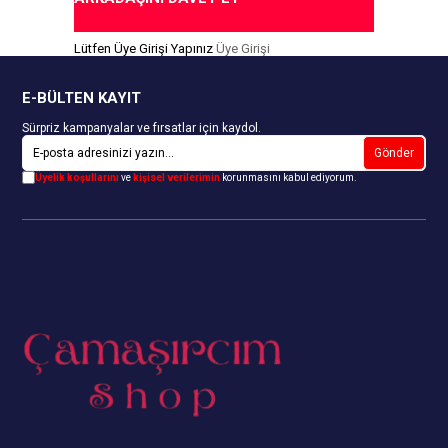
da Ödeme Seçeneği
Kapıda Ödeme Seçeneği
Lütfen Üye Girişi Yapınız
Üye Girişi
E-BÜLTEN KAYIT
Sürpriz kampanyalar ve fırsatlar için kaydol.
Gönder
Üyelik koşullarını
ve
kişisel verilerimin
korunmasını kabul ediyorum.