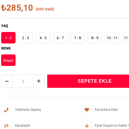
₺285,10
(KDV Dahil)
YAŞ
1 - 2
2 - 3
4 - 5
6 - 7
7 - 8
8 - 9
10 - 11
11 
RENK
Beyaz
Telefonla Sipariş
Favorilere Ekle
Karşılaştır
Fiyat Düşünce Haber 