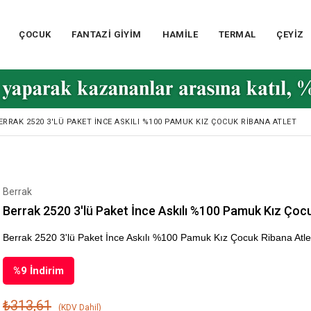
ÇOCUK
FANTAZİ GİYİM
HAMİLE
TERMAL
ÇEYİZ
ERRAK 2520 3'LÜ PAKET İNCE ASKILI %100 PAMUK KIZ ÇOCUK RIBANA ATLET
Berrak
Berrak 2520 3'lü Paket İnce Askılı %100 Pamuk Kız Çoc
Berrak 2520 3'lü Paket İnce Askılı %100 Pamuk Kız Çocuk Ribana Atle
%
9
İndirim
₺313,61
(KDV Dahil)