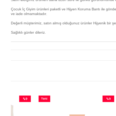
Çocuk İç Giyim ürünleri paketli ve Hijyen Koruma Bantı ile gönd
ve iade olmamaktadır.
Değerli müşterimiz, satın almış olduğunuz ürünler Hijyenik bir şe
Sağlıklı günler dileriz.
%9
Yeni
%9
Yeni
dirim
Ürün
İndirim
Ürün
İndirim
%9İndirim