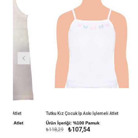
Tutku Kız Çocuk İp Askı İşlemeli Atlet
Ürün İçeriği: %100 Pamuk
Ürün İçer
₺107,54
₺118,29
₺355,79