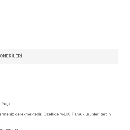
ÖNERILERI
2 Yaş)
termeniz gerekmektedir. Özellikle %100 Pamuk ürünleri tercih
yen uyunuz.