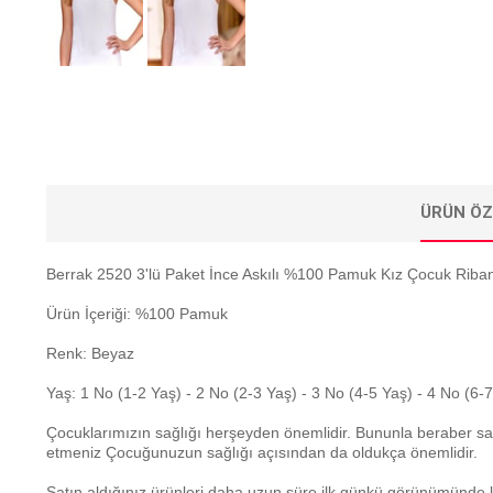
ÜRÜN ÖZ
Berrak 2520 3'lü Paket İnce Askılı %100 Pamuk Kız Çocuk Riban
Ürün İçeriği: %100 Pamuk
Renk: Beyaz
Yaş: 1 No (1-2 Yaş) - 2 No (2-3 Yaş) - 3 No (4-5 Yaş) - 4 No (6-
Çocuklarımızın sağlığı herşeyden önemlidir. Bununla beraber sa
etmeniz Çocuğunuzun sağlığı açısından da oldukça önemlidir.
Satın aldığınız ürünleri daha uzun süre ilk günkü görünümünde k