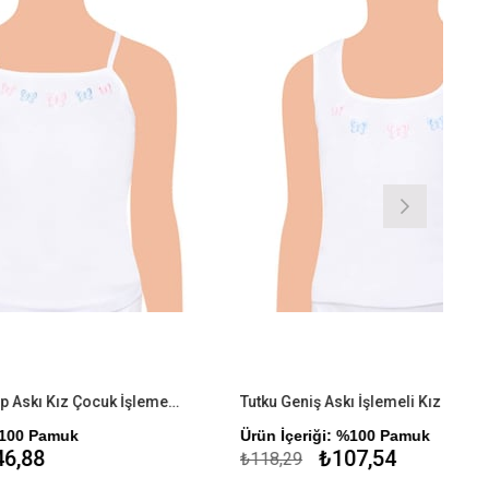
Tutku 6'lı Paket İp Askı Kız Çocuk İşlemeli Atlet
Tutku Geniş Askı İşlemeli Kız Çocuk Atlet
Ürün İçeriği: %100 Pamuk
₺107,54
₺118,29