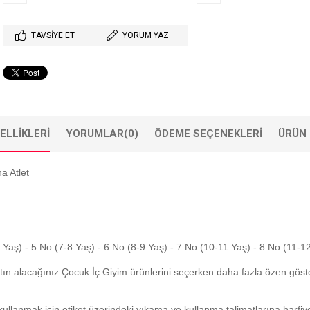
TAVSIYE ET
YORUM YAZ
ELLIKLERI
YORUMLAR
(0)
ÖDEME SEÇENEKLERI
ÜRÜN 
a Atlet
7 Yaş) - 5 No (7-8 Yaş) - 6 No (8-9 Yaş) - 7 No (10-11 Yaş) - 8 No (11-1
tın alacağınız Çocuk İç Giyim ürünlerini seçerken daha fazla özen gös
ullanmak için etiket üzerindeki yıkama ve kullanma talimatlarına harfi