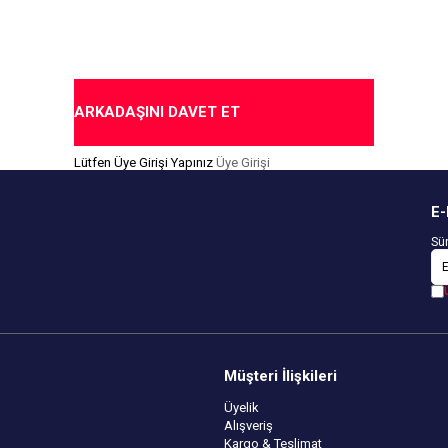
ARKADAŞINI DAVET ET
Lütfen Üye Girişi Yapınız
Üye Girişi
E-
Sür
Müşteri İlişkileri
Üyelik
Alışveriş
Kargo & Teslimat