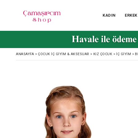
KADIN
ERKEK
ANASAYFA
>
ÇOCUK İÇ GIYIM & AKSESUAR
>
KIZ ÇOCUK
>
İÇ GIYIM
>
B