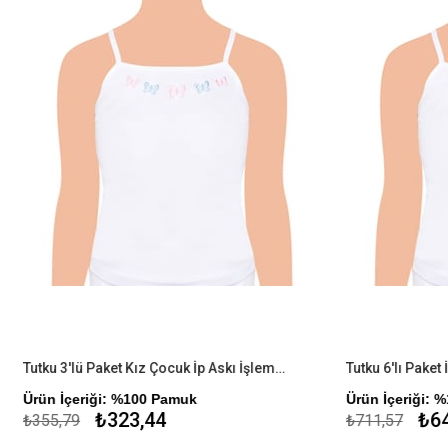
Tutku 3'lü Paket Kız Çocuk İp Askı İşlemeli Atlet
iği: %100 Pamuk
Ürün İçeriği: %100 Pamuk
₺323,44
₺646,88
₺711,57