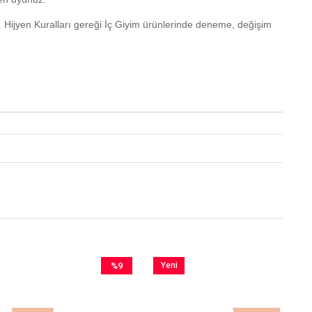
. Hijyen Kuralları gereği İç Giyim ürünlerinde deneme, değişim
%9
Yeni
%9
İndirim
Ürün
İndirim
%9İndirim
%9İndirim