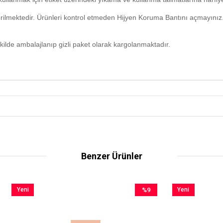
erilmektedir. Ürünleri kontrol etmeden Hijyen Koruma Bantını açmayınız
kilde ambalajlanıp gizli paket olarak kargolanmaktadır.
Benzer Ürünler
%9
Yeni
İndirim
Ürün
%9İndirim