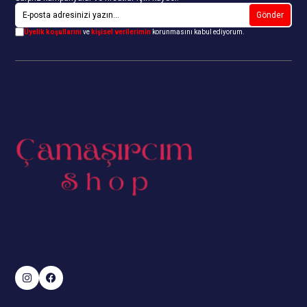
Gönder
Üyelik koşullarını
ve
kişisel verilerimin
korunmasını kabul ediyorum.