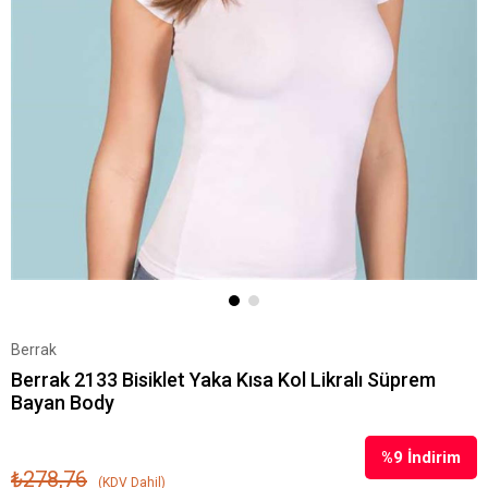
Berrak
Berrak 2133 Bisiklet Yaka Kısa Kol Likralı Süprem
Bayan Body
%
9
İndirim
₺278,76
(KDV Dahil)