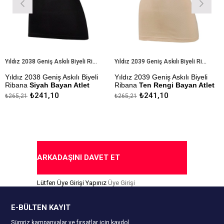
Yıldız 2038 Geniş Askılı Biyeli Ribana Siyah Bayan Atlet
Yıldız 2039 Geniş Askılı Biyeli Ribana Ten Rengi Bayan Atlet
ız 2038 Geniş Askılı Biyeli
Yıldız 2039 Geniş Askılı Biyeli
Yıldı
ana
Siyah Bayan Atlet
Ribana
Ten Rengi Bayan Atlet
Body
₺241,10
₺241,10
,21
₺265,21
₺325,
ezlik Sanfor Testi
Çekmezlik Sanfor Testi
Çekme
lmıştır
Yapılmıştır
Yapılm
ıda Ödeme Seçeneği
Kapıda Ödeme Seçeneği
Kapı
ARKADAŞINI DAVET ET
Lütfen Üye Girişi Yapınız
Üye Girişi
E-BÜLTEN KAYIT
Sürpriz kampanyalar ve fırsatlar için kaydol.