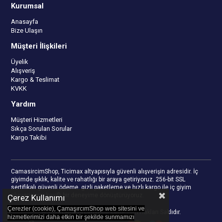
Kurumsal
Anasayfa
Bize Ulaşın
Müşteri İlişkileri
Üyelik
Alışveriş
Kargo & Teslimat
KVKK
Yardım
Müşteri Hizmetleri
Sıkça Sorulan Sorular
Kargo Takibi
CamasircimShop, Ticimax altyapısıyla güvenli alışverişin adresidir. İç
giyimde şıklık, kalite ve rahatlığı bir araya getiriyoruz. 256-bit SSL
sertifikalı güvenli ödeme, gizli paketleme ve hızlı kargo ile iç giyim
alışverişinizi keyifli bir deneyime dönüştürüyoruz.
Çerez Kullanımı
Çerezler (cookie), ÇamaşırcımShop web sitesini ve
© 2023
camasircimshop.com
- Tüm Hakları Saklıdır.
hizmetlerimizi daha etkin bir şekilde sunmamızı