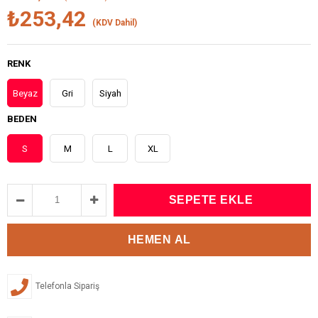
₺253,42
(KDV Dahil)
RENK
Beyaz
Gri
Siyah
BEDEN
S
M
L
XL
Telefonla Sipariş