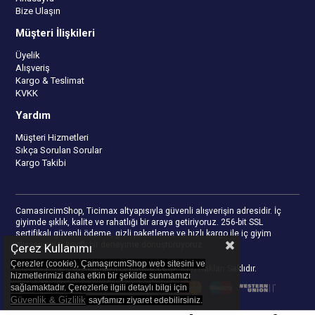
Bize Ulaşın
Müşteri İlişkileri
Üyelik
Alışveriş
Kargo & Teslimat
KVKK
Yardım
Müşteri Hizmetleri
Sıkça Sorulan Sorular
Kargo Takibi
CamasircimShop, Ticimax altyapısıyla güvenli alışverişin adresidir. İç
giyimde şıklık, kalite ve rahatlığı bir araya getiriyoruz. 256-bit SSL
sertifikalı güvenli ödeme, gizli paketleme ve hızlı kargo ile iç giyim
alışverişinizi keyifli bir deneyime dönüştürüyoruz.
Çerez Kullanımı
Çerezler (cookie), ÇamaşırcımShop web sitesini ve
© 2023
camasircimshop.com
- Tüm Hakları Saklıdır.
hizmetlerimizi daha etkin bir şekilde sunmamızı
sağlamaktadır. Çerezlerle ilgili detaylı bilgi için
Güvenlik & Gizlilik
sayfamızı z
iyaret edebilirsiniz.