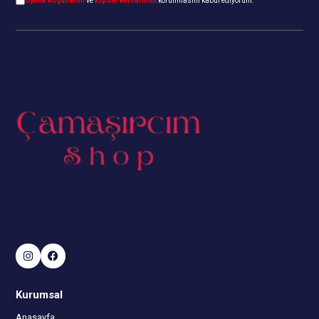
Üyelik koşullarını
ve
kişisel verilerimin
korunmasını kabul ediyorum.
Kurumsal
Anasayfa