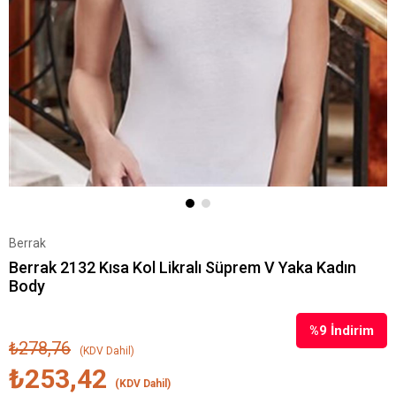
Berrak
Berrak 2132 Kısa Kol Likralı Süprem V Yaka Kadın
Body
%
9
İndirim
₺278,76
(KDV Dahil)
₺253,42
(KDV Dahil)