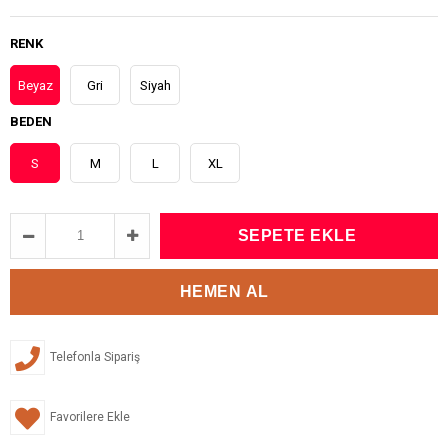
RENK
Beyaz
Gri
Siyah
BEDEN
S
M
L
XL
Telefonla Sipariş
Favorilere Ekle