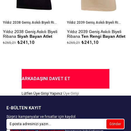
Yıldız 2038 Geniş Askılı Biyeli Ribana Siyah Bayan Atlet
Yıldız 2039 Geniş Askılı Biyeli Ribana Ten Rengi Bayan Atlet
ız 2038 Geniş Askılı Biyeli
Yıldız 2039 Geniş Askılı Biyeli
Yıldı
ana
Siyah Bayan Atlet
Ribana
Ten Rengi Bayan Atlet
Body
₺241,10
₺241,10
,21
₺265,21
₺325,
ezlik Sanfor Testi
Çekmezlik Sanfor Testi
Çekme
lmıştır
Yapılmıştır
Yapılm
ıda Ödeme Seçeneği
Kapıda Ödeme Seçeneği
Kapı
ARKADAŞINI DAVET ET
Lütfen Üye Girişi Yapınız
Üye Girişi
E-BÜLTEN KAYIT
Sürpriz kampanyalar ve fırsatlar için kaydol.
Gönder