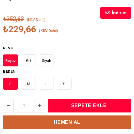
%
9
İndirim
₺252,63
(KDV Dahil)
₺229,66
(KDV Dahil)
RENK
Beyaz
Gri
Siyah
BEDEN
S
M
L
XL