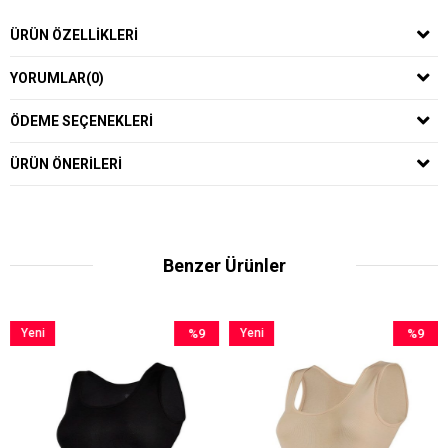
ÜRÜN ÖZELLIKLERI
YORUMLAR
(0)
ÖDEME SEÇENEKLERI
ÜRÜN ÖNERILERI
Benzer Ürünler
ni
%9
Yeni
%9
Yeni
ün
İndirim
Ürün
İndirim
Ürün
%9İndirim
%9İndirim