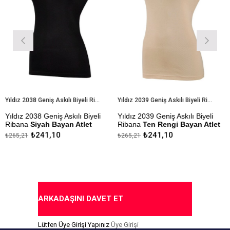
Yıldız 2038 Geniş Askılı Biyeli Ribana Siyah Bayan Atlet
Yıldız 2039 Geniş Askılı Biyeli Ribana Ten Rengi Bayan Atlet
ız 2038 Geniş Askılı Biyeli
Yıldız 2039 Geniş Askılı Biyeli
Yıldı
ana
Siyah Bayan Atlet
Ribana
Ten Rengi Bayan Atlet
Body
₺241,10
₺241,10
,21
₺265,21
₺325,
ezlik Sanfor Testi
Çekmezlik Sanfor Testi
Çekme
lmıştır
Yapılmıştır
Yapılm
ıda Ödeme Seçeneği
Kapıda Ödeme Seçeneği
Kapı
ARKADAŞINI DAVET ET
Lütfen Üye Girişi Yapınız
Üye Girişi