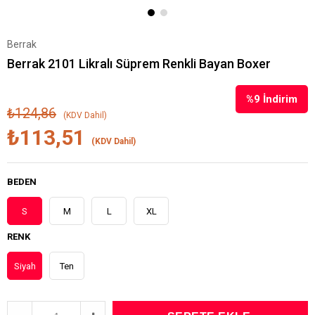
Berrak
Berrak 2101 Likralı Süprem Renkli Bayan Boxer
%
9
İndirim
₺124,86
(KDV Dahil)
₺113,51
(KDV Dahil)
BEDEN
S
M
L
XL
RENK
Siyah
Ten