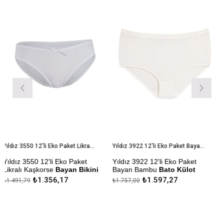
İndirim
Ürün
İndirim
Ürün
%9İndirim
%9İndirim
Yıldız 3550 12'li Eko Paket Likralı Kaşkorse Bayan Bikini Külot
Yıldız 3922 12'li Eko Paket Bayan Bambu Bato Külot
 3550 12'li Eko Paket
Yıldız 3922 12'li Eko Paket
Yıldız 3
ı Kaşkorse
Bayan Bikini
Bayan Bambu
Bato Külot
Bel
Bay
₺1.356,17
₺1.597,27
,79
₺1.757,00
₺149,18
Çekmezlik Sanfor Testi
Çekmezl
lik Sanfor Testi
Yapılmıştır
Yapılmış
ıştır
Kapıda Ödeme Seçeneği
Kapıda
a Ödeme Seçeneği