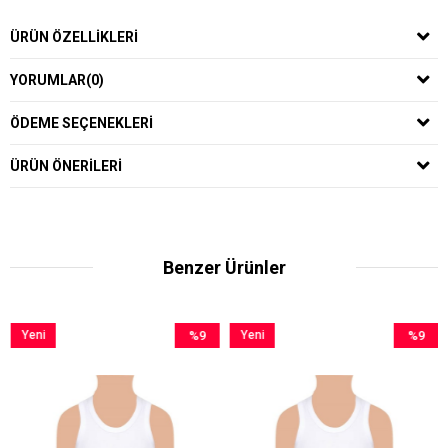
ÜRÜN ÖZELLIKLERI
YORUMLAR
(0)
ÖDEME SEÇENEKLERI
ÜRÜN ÖNERILERI
Benzer Ürünler
Yeni
%9
Yeni
%9
Ürün
İndirim
Ürün
İndirim
m
%9İndirim
%9İndirim