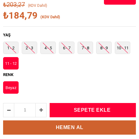
₺203,27
(KDV Dahil)
₺184,79
(KDV Dahil)
YAŞ
1 - 2
2 - 3
4 - 5
6 - 7
7 - 8
8 - 9
10 - 11
11 - 12
RENK
Beyaz