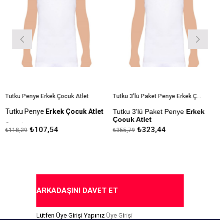
Tutku Penye Erkek Çocuk Atlet
Tutku 3'lü Paket Penye Erkek Çocuk Atlet
Tutku Penye
Erkek Çocuk Atlet
Tutku 3'lü Paket Penye
Erkek
T
Çocuk Atlet
E
Ürün İçeriği: %100 Pamuk
₺107,54
₺323,44
₺118,29
₺355,79
₺
Ürün İçeriği: %100 Pamuk
Kapıda Ödeme Seçeneği
Kapıda Ödeme Seçeneği
ARKADAŞINI DAVET ET
Lütfen Üye Girişi Yapınız
Üye Girişi