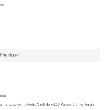
Ver
ÖNERILERI
Yaş)
termeniz gerekmektedir. Özellikle %100 Pamuk ürünleri tercih