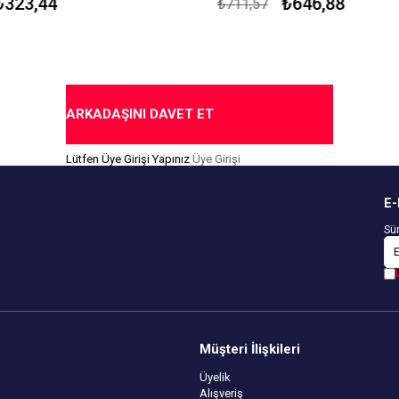
323,44
₺646,88
₺711,57
Kapıda Ödeme Seçeneği
me Seçeneği
ARKADAŞINI DAVET ET
Lütfen Üye Girişi Yapınız
Üye Girişi
E-
Sür
Müşteri İlişkileri
Üyelik
Alışveriş