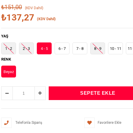
₺151,00
(KDV Dahil)
₺137,27
(KDV Dahil)
YAŞ
1 - 2
2 - 3
4 - 5
6 - 7
7 - 8
8 - 9
10 - 11
11 
RENK
Beyaz
Telefonla Sipariş
Favorilere Ekle