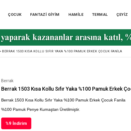
ÇOCUK
FANTAZİ GİYİM
HAMİLE
TERMAL
ÇEYİZ
>
BERRAK 1503 KISA KOLLU SIFIR YAKA %100 PAMUK ERKEK ÇOCUK FANILA
Berrak
Berrak 1503 Kısa Kollu Sıfır Yaka %100 Pamuk Erkek Ço
Berrak 1503 Kısa Kollu Sıfır Yaka %100 Pamuk Erkek Çocuk Fanila
%100 Pamuk Penye Kumaştan Üretilmiştir.
%
9
İndirim