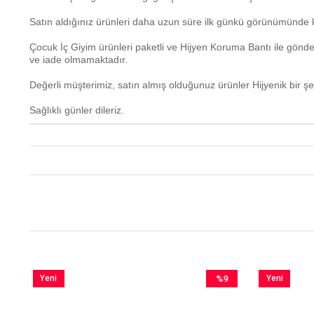
Satın aldığınız ürünleri daha uzun süre ilk günkü görünümünde k
Çocuk İç Giyim ürünleri paketli ve Hijyen Koruma Bantı ile gönd
ve iade olmamaktadır.
Değerli müşterimiz, satın almış olduğunuz ürünler Hijyenik bir şe
Sağlıklı günler dileriz.
Yeni
%9
Yeni
im
Ürün
İndirim
Ürün
irim
%9İndirim