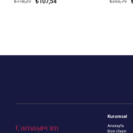
₺107,54
₺
₺118,29
₺355,79
Kapıda Ödeme Seçeneği
Kapıda Öde
Kurumsal
Anasayfa
Bize Ulaşın