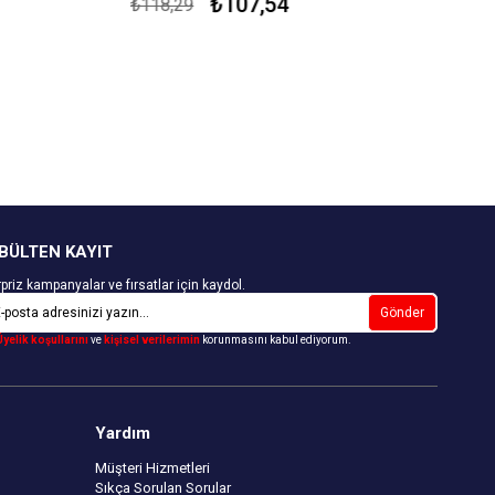
₺107,54
₺118,29
BÜLTEN KAYIT
priz kampanyalar ve fırsatlar için kaydol.
Gönder
Üyelik koşullarını
ve
kişisel verilerimin
korunmasını kabul ediyorum.
Yardım
Müşteri Hizmetleri
Sıkça Sorulan Sorular