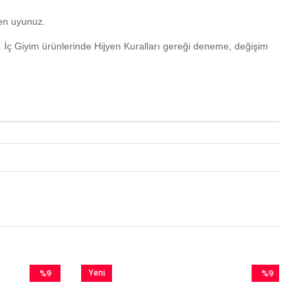
yen uyunuz.
. İç Giyim ürünlerinde Hijyen Kuralları gereği deneme, değişim
%9
Yeni
%9
İndirim
Ürün
İndirim
%9İndirim
%9İndirim