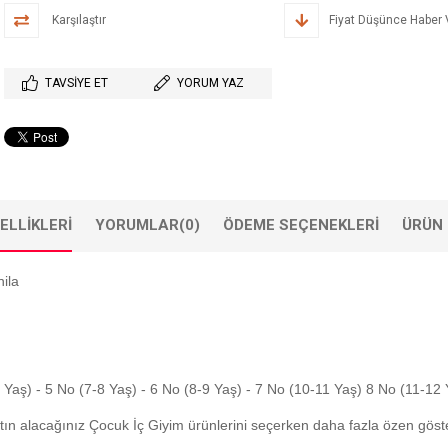
Karşılaştır
Fiyat Düşünce Haber 
TAVSIYE ET
YORUM YAZ
ELLIKLERI
YORUMLAR
(0)
ÖDEME SEÇENEKLERI
ÜRÜN 
ila
7 Yaş) - 5 No (7-8 Yaş) - 6 No (8-9 Yaş) - 7 No (10-11 Yaş) 8 No (11-12 
tın alacağınız Çocuk İç Giyim ürünlerini seçerken daha fazla özen gös