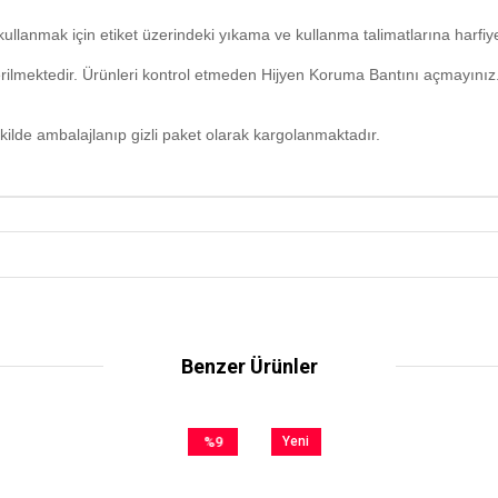
ullanmak için etiket üzerindeki yıkama ve kullanma talimatlarına harfi
erilmektedir. Ürünleri kontrol etmeden Hijyen Koruma Bantını açmayınız
kilde ambalajlanıp gizli paket olarak kargolanmaktadır.
Benzer Ürünler
%9
Yeni
İndirim
Ürün
%9İndirim