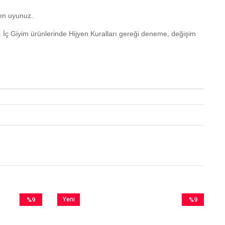
yen uyunuz.
. İç Giyim ürünlerinde Hijyen Kuralları gereği deneme, değişim
%9
Yeni
%9
İndirim
Ürün
İndirim
%9İndirim
%9İndirim