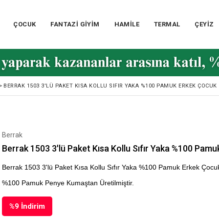
ÇOCUK
FANTAZİ GİYİM
HAMİLE
TERMAL
ÇEYİZ
>
BERRAK 1503 3'LÜ PAKET KISA KOLLU SIFIR YAKA %100 PAMUK ERKEK ÇOCUK 
Berrak
Berrak 1503 3'lü Paket Kısa Kollu Sıfır Yaka %100 Pamu
Berrak 1503 3'lü Paket Kısa Kollu Sıfır Yaka %100 Pamuk Erkek Çocu
%100 Pamuk Penye Kumaştan Üretilmiştir.
%
9
İndirim