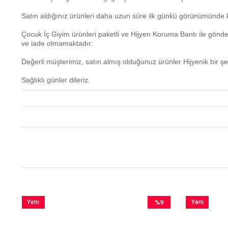
Satın aldığınız ürünleri daha uzun süre ilk günkü görünümünde k
Çocuk İç Giyim ürünleri paketli ve Hijyen Koruma Bantı ile gönd
ve iade olmamaktadır.
Değerli müşterimiz, satın almış olduğunuz ürünler Hijyenik bir şe
Sağlıklı günler dileriz.
Yeni
%9
Yeni
im
Ürün
İndirim
Ürün
irim
%9İndirim