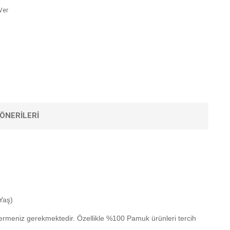
Ver
ÖNERILERI
Yaş)
termeniz gerekmektedir. Özellikle %100 Pamuk ürünleri tercih