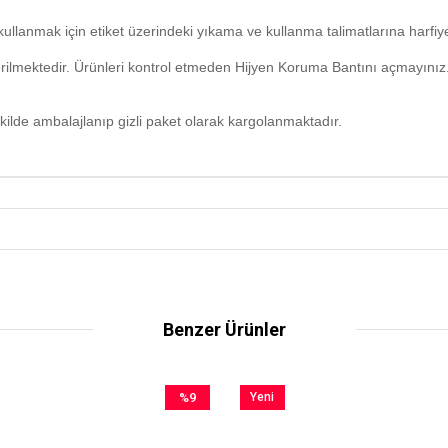
ullanmak için etiket üzerindeki yıkama ve kullanma talimatlarına harfi
erilmektedir. Ürünleri kontrol etmeden Hijyen Koruma Bantını açmayınız
kilde ambalajlanıp gizli paket olarak kargolanmaktadır.
Benzer Ürünler
%9
Yeni
İndirim
Ürün
%9İndirim