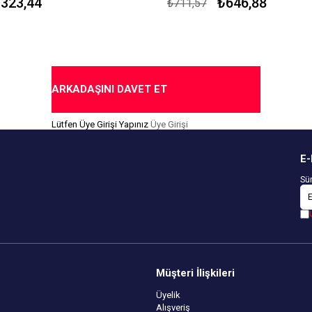
323,44
₺646,88
₺711,57
Kapıda Ödeme Seçeneği
me Seçeneği
ARKADAŞINI DAVET ET
Lütfen Üye Girişi Yapınız
Üye Girişi
E-
Sür
Müşteri İlişkileri
Üyelik
Alışveriş