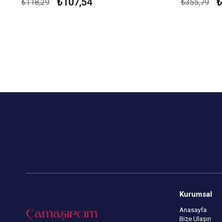
₺107,54
₺
₺118,29
₺355,79
Kapıda Ödeme Seçeneği
Kapıda Öde
Kurumsal
Anasayfa
Bize Ulaşın