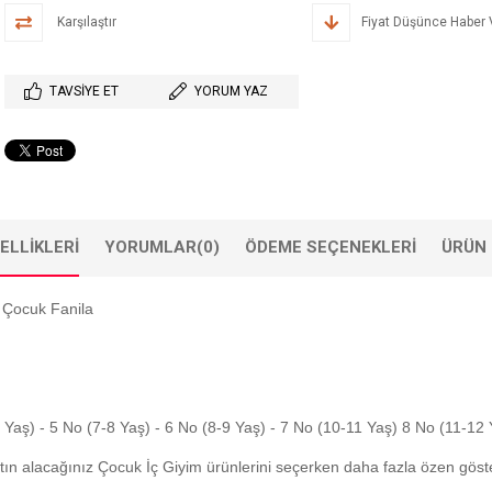
Karşılaştır
Fiyat Düşünce Haber 
TAVSIYE ET
YORUM YAZ
ELLIKLERI
YORUMLAR
(0)
ÖDEME SEÇENEKLERI
ÜRÜN 
 Çocuk Fanila
7 Yaş) - 5 No (7-8 Yaş) - 6 No (8-9 Yaş) - 7 No (10-11 Yaş) 8 No (11-12 
tın alacağınız Çocuk İç Giyim ürünlerini seçerken daha fazla özen gös