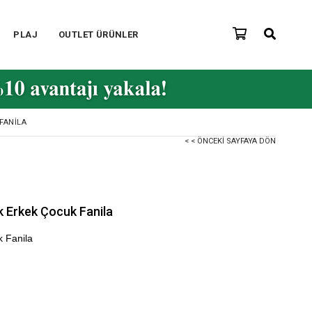
PLAJ
OUTLET ÜRÜNLER
FANILA
< < ÖNCEKI SAYFAYA DÖN
k Erkek Çocuk Fanila
k Fanila