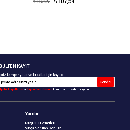
₺107,54
₺118,29
BÜLTEN KAYIT
priz kampanyalar ve fırsatlar için kaydol.
Gönder
Üyelik koşullarını
ve
kişisel verilerimin
korunmasını kabul ediyorum.
Yardım
Müşteri Hizmetleri
Sıkça Sorulan Sorular