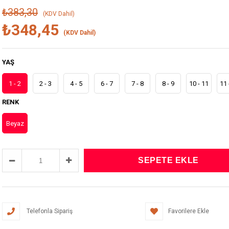
₺383,30
(KDV Dahil)
₺348,45
(KDV Dahil)
YAŞ
1 - 2
2 - 3
4 - 5
6 - 7
7 - 8
8 - 9
10 - 11
11 
RENK
Beyaz
Telefonla Sipariş
Favorilere Ekle