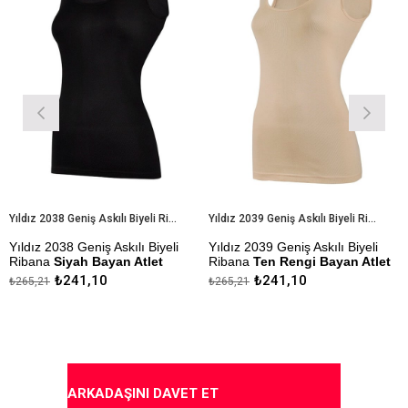
Yıldız 2038 Geniş Askılı Biyeli Ribana Siyah Bayan Atlet
Yıldız 2039 Geniş Askılı Biyeli Ribana Ten Rengi Bayan Atlet
z 2038 Geniş Askılı Biyeli
Yıldız 2039 Geniş Askılı Biyeli
Yıldız
na
Siyah Bayan Atlet
Ribana
Ten Rengi Bayan Atlet
Body
B
₺241,10
₺241,10
21
₺265,21
₺325,9
zlik Sanfor Testi
Çekmezlik Sanfor Testi
Çekmez
mıştır
Yapılmıştır
Yapılmı
da Ödeme Seçeneği
Kapıda Ödeme Seçeneği
Kapıd
ARKADAŞINI DAVET ET