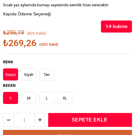
Sıcak yaz aylarında kumaşı sayesinde serinlik hissi verecektir
Kapıda Ödeme Seçeneği
%
9
İndirim
₺296,19
(KDV Dahil)
₺269,26
(KDV Dahil)
RENK
Beyaz
Siyah
Ten
BEDEN
S
M
L
XL