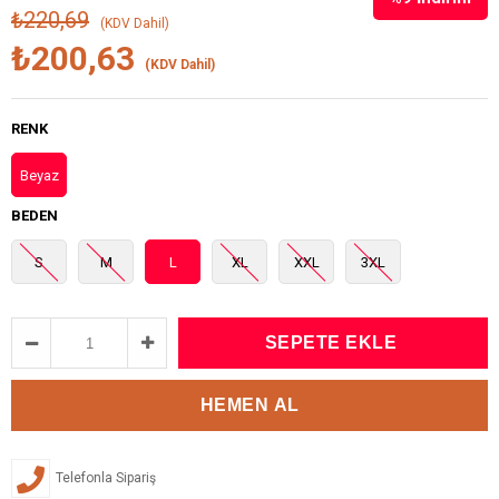
₺220,69
(KDV Dahil)
₺200,63
(KDV Dahil)
RENK
Beyaz
BEDEN
S
M
L
XL
XXL
3XL
Telefonla Sipariş