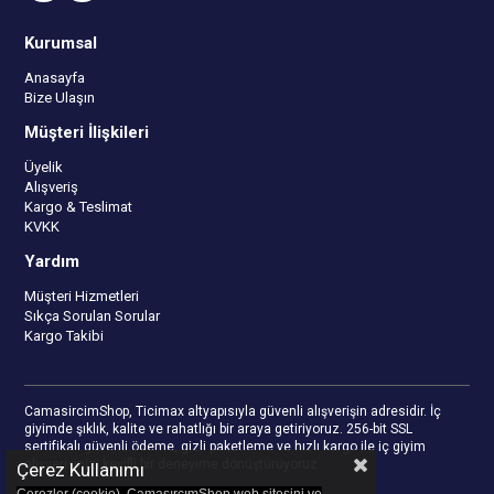
Kurumsal
Anasayfa
Bize Ulaşın
Müşteri İlişkileri
Üyelik
Alışveriş
Kargo & Teslimat
KVKK
Yardım
Müşteri Hizmetleri
Sıkça Sorulan Sorular
Kargo Takibi
CamasircimShop, Ticimax altyapısıyla güvenli alışverişin adresidir. İç
giyimde şıklık, kalite ve rahatlığı bir araya getiriyoruz. 256-bit SSL
sertifikalı güvenli ödeme, gizli paketleme ve hızlı kargo ile iç giyim
alışverişinizi keyifli bir deneyime dönüştürüyoruz.
Çerez Kullanımı