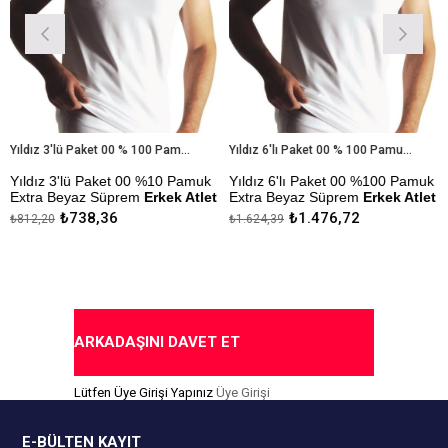
Yıldız 3'lü Paket 00 % 100 Pamuk Extra Beyaz Süprem Erkek Atlet
Yıldız 6'lı Paket 00 % 100 Pamuk Extra Beyaz Süprem Erkek Atlet
ız 3'lü Paket 00 %10 Pamuk
Yıldız 6'lı Paket 00 %100 Pamuk
Yıldı
a Beyaz Süprem
Erkek Atlet
Extra Beyaz Süprem
Erkek Atlet
Erkek 
₺738,36
₺1.476,72
,20
₺1.624,39
₺309,4
ezlik Sanfor Testi
Çekmezlik Sanfor Testi
Çekmez
mıştır.
Yapılmıştır.
Yapılm
da Ödeme Seçeneği
Kapıda Ödeme Seçeneği
Kapıd
ARKADAŞINI DAVET ET
Lütfen Üye Girişi Yapınız
Üye Girişi
E-BÜLTEN KAYIT