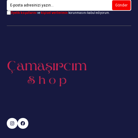
Gönder
Üyelik koşullarını
ve
kişisel verilerimin
korunmasını kabul ediyorum.