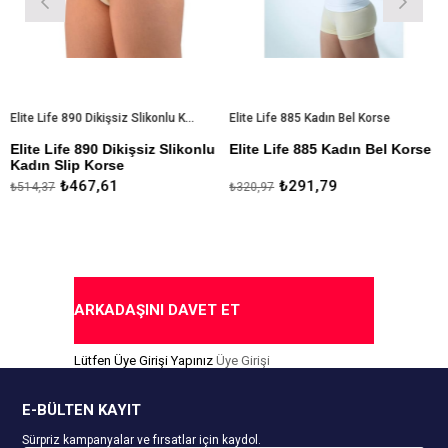
Elite Life 890 Dikişsiz Slikonlu Kadın Slip Korse
Elite Life 885 Kadın Bel Korse
lite Life 890 Dikişsiz Slikonlu
Elite Life 885 Kadın Bel Korse
El
adın Slip Korse
Pa
%82 Mikroelyaf Polyemid %17
₺467,61
₺291,79
514,37
₺320,97
₺5
Özel Tasarım
Mikro
Elastan %1 Slikon
%8
lyaf
El
Toparlayıcı Mikro Elyaf
Antimicrobial
Di
Antimicrobial Özel Tasarım
oparlayıcı
1 
Kaymayı Önleyen Slikon Bantlar
aymayı Önleyen Slikon Bant
To
ARKADAŞINI DAVET ET
ide ve Karın Toparlayıcı
İz
alça Şekillendirici
Lütfen Üye Girişi Yapınız
Üye Girişi
An
80 Mikroelyaf Polyemid %19
lastan %1 Slikon
Öz
E-BÜLTEN KAYIT
Sürpriz kampanyalar ve fırsatlar için kaydol.