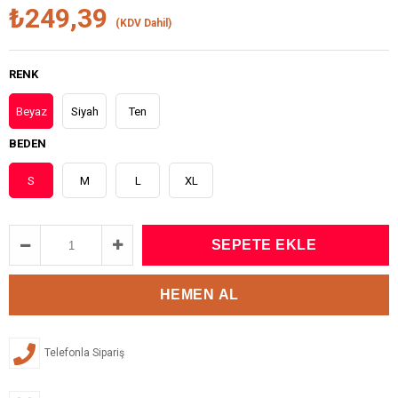
₺249,39
(KDV Dahil)
RENK
Beyaz
Siyah
Ten
BEDEN
S
M
L
XL
Telefonla Sipariş