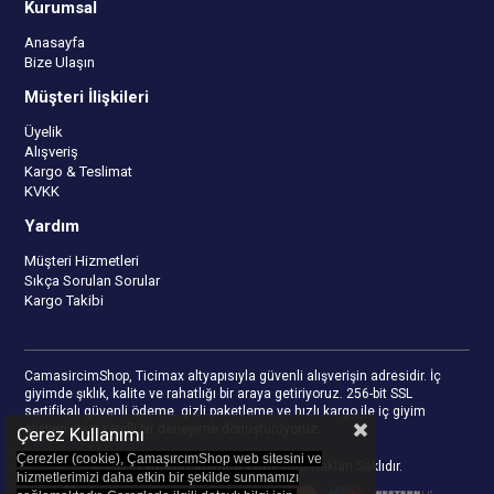
Kurumsal
Anasayfa
Bize Ulaşın
Müşteri İlişkileri
Üyelik
Alışveriş
Kargo & Teslimat
KVKK
Yardım
Müşteri Hizmetleri
Sıkça Sorulan Sorular
Kargo Takibi
CamasircimShop, Ticimax altyapısıyla güvenli alışverişin adresidir. İç
giyimde şıklık, kalite ve rahatlığı bir araya getiriyoruz. 256-bit SSL
sertifikalı güvenli ödeme, gizli paketleme ve hızlı kargo ile iç giyim
alışverişinizi keyifli bir deneyime dönüştürüyoruz.
Çerez Kullanımı
Çerezler (cookie), ÇamaşırcımShop web sitesini ve
© 2023
camasircimshop.com
- Tüm Hakları Saklıdır.
hizmetlerimizi daha etkin bir şekilde sunmamızı