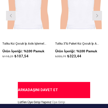
Tutku Kız Çocuk İp Askı İşlemeli Atlet
Tutku 3'lü Paket Kız Çocuk İp Askı İşlemeli Atlet
ün İçeriği: %100 Pamuk
Ürün İçeriği: %100 Pamuk
Ürü
₺107,54
₺323,44
18,29
₺355,79
₺711
ARKADAŞINI DAVET ET
Lütfen Üye Girişi Yapınız
Üye Girişi