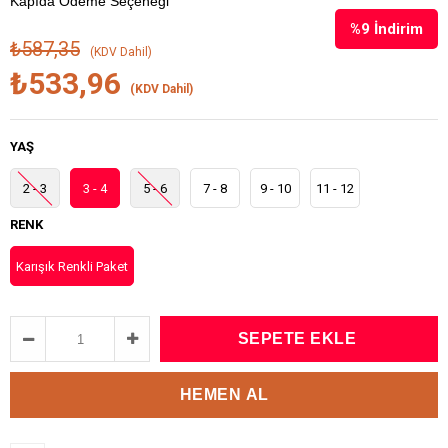
Kapıda Ödeme Seçeneği
%
9
İndirim
₺587,35
(KDV Dahil)
₺533,96
(KDV Dahil)
YAŞ
2 - 3
3 - 4
5 - 6
7 - 8
9 - 10
11 - 12
RENK
Karışık Renkli Paket