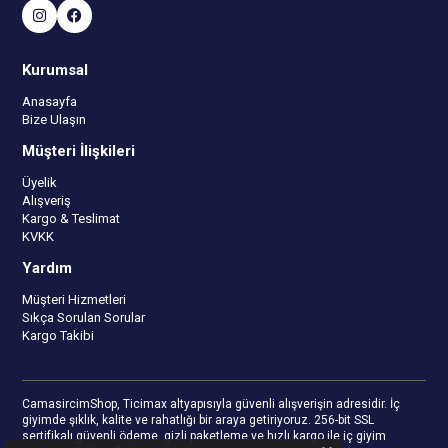
Kurumsal
Anasayfa
Bize Ulaşın
Müşteri İlişkileri
Üyelik
Alışveriş
Kargo & Teslimat
KVKK
Yardım
Müşteri Hizmetleri
Sıkça Sorulan Sorular
Kargo Takibi
CamasircimShop, Ticimax altyapısıyla güvenli alışverişin adresidir. İç
giyimde şıklık, kalite ve rahatlığı bir araya getiriyoruz. 256-bit SSL
sertifikalı güvenli ödeme, gizli paketleme ve hızlı kargo ile iç giyim