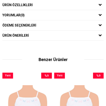
ÜRÜN ÖZELLIKLERI
YORUMLAR
(0)
ÖDEME SEÇENEKLERI
ÜRÜN ÖNERILERI
Benzer Ürünler
eni
%9
Yeni
%9
Ye
rün
İndirim
Ürün
İndirim
Ür
%9İndirim
%9İndirim