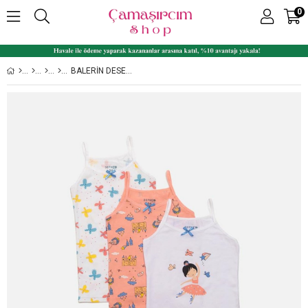
0
BALERIN DESEN BASKILI İNCE ASKILI LIKRALI PENYE KIZ ÇOCUK 3'LÜ ATLET SET