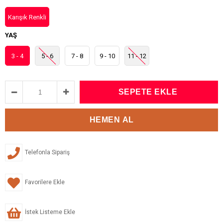
Karışık Renkli
YAŞ
3 - 4
5 - 6
7 - 8
9 - 10
11 - 12
Telefonla Sipariş
Favorilere Ekle
İstek Listeme Ekle