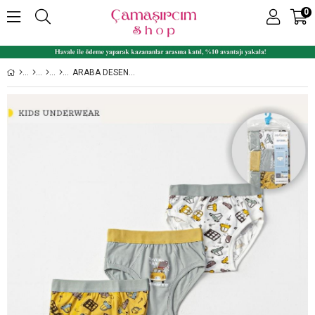
0
ARABA DESENLI LIKRALI PENYE 3'LÜ ERKEK ÇOCUK SLIP SET