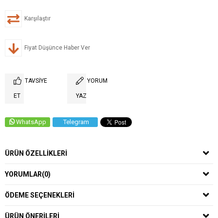
Karşılaştır
Fiyat Düşünce Haber Ver
TAVSIYE
YORUM
ET
YAZ
WhatsApp
Telegram
ÜRÜN ÖZELLIKLERI
YORUMLAR
(0)
ÖDEME SEÇENEKLERI
ÜRÜN ÖNERILERI