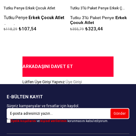
Tutku Penye Erkek Çocuk Atlet
Tutku 3'lü Paket Penye Erkek Çocuk Atlet
Tutku Penye
Erkek Çocuk Atlet
Tutku 3'lü Paket Penye
Erkek
Çocuk Atlet
Ürün İçeriği: %100 Pamuk
₺107,54
₺323,44
₺118,29
₺355,79
Ürün İçeriği: %100 Pamuk
Kapıda Ödeme Seçeneği
Kapıda Ödeme Seçeneği
ARKADAŞINI DAVET ET
Lütfen Üye Girişi Yapınız
Üye Girişi
E-BÜLTEN KAYIT
Sürpriz kampanyalar ve fırsatlar için kaydol.
Gönder
Üyelik koşullarını
ve
kişisel verilerimin
korunmasını kabul ediyorum.