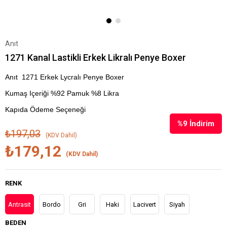
Anıt
1271 Kanal Lastikli Erkek Likralı Penye Boxer
Anıt 1271 Erkek Lycralı Penye Boxer
Kumaş Içeriği %92 Pamuk %8 Likra
Kapıda Ödeme Seçeneği
%
9
İndirim
₺197,03
(KDV Dahil)
₺179,12
(KDV Dahil)
RENK
Antrasit
Bordo
Gri
Haki
Lacivert
Siyah
BEDEN