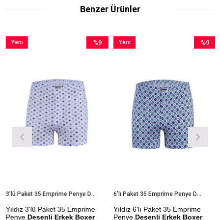
Benzer Ürünler
Yeni
%9
Yeni
%9
Ürün
İndirim
Ürün
İndirim
im
%9İndirim
%9İndiri
3'lü Paket 35 Emprime Penye Desenli Erkek Boxer
6'lı Paket 35 Emprime Penye Desenli Erkek Boxer
Yıldız 3'lü Paket 35 Emprime
Yıldız 6'lı Paket 35 Emprime
Penye
Desenli Erkek Boxer
Penye
Desenli Erkek Boxer