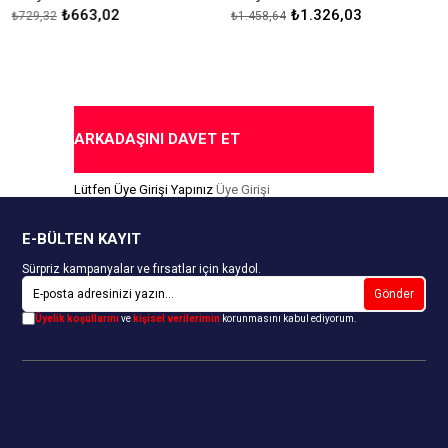
₺663,02
₺1.326,03
₺729,32
₺1.458,64
Modal Kumaştan Üretilmiştir.
Modal Kumaştan Üretilmiştir.
Çekmezlik Sanfor Testi
Çekmezlik Sanfor Testi
Yapılmıştır.
Yapılmıştır.
Desenler Stok Durumuna Göre
Desenler Stok Durumuna Göre
Gönderilmektedir.
Gönderilmektedir.
ARKADAŞINI DAVET ET
Kapıda Ödeme Seçeneği
Kapıda Ödeme Seçeneği
Lütfen Üye Girişi Yapınız
Üye Girişi
E-BÜLTEN KAYIT
Sürpriz kampanyalar ve fırsatlar için kaydol.
Gönder
Üyelik koşullarını
ve
kişisel verilerimin
korunmasını kabul ediyorum.