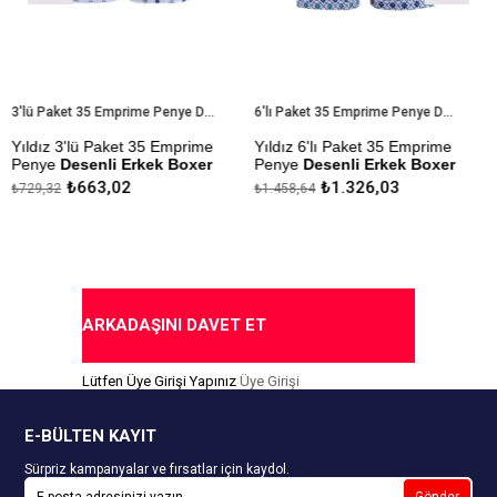
3'lü Paket 35 Emprime Penye Desenli Erkek Boxer
6'lı Paket 35 Emprime Penye Desenli Erkek Boxer
dız 3'lü Paket 35 Emprime
Yıldız 6'lı Paket 35 Emprime
Yıld
nye
Desenli Erkek Boxer
Penye
Desenli Erkek Boxer
Erke
₺663,02
₺1.326,03
9,32
₺1.458,64
₺265
al Kumaştan Üretilmiştir.
Modal Kumaştan Üretilmiştir.
Çekm
Yapıl
mezlik Sanfor Testi
Çekmezlik Sanfor Testi
ılmıştır.
Yapılmıştır.
Kap
senler Stok Durumuna Göre
Desenler Stok Durumuna Göre
derilmektedir.
Gönderilmektedir.
ARKADAŞINI DAVET ET
pıda Ödeme Seçeneği
Kapıda Ödeme Seçeneği
Lütfen Üye Girişi Yapınız
Üye Girişi
E-BÜLTEN KAYIT
Sürpriz kampanyalar ve fırsatlar için kaydol.
Gönder