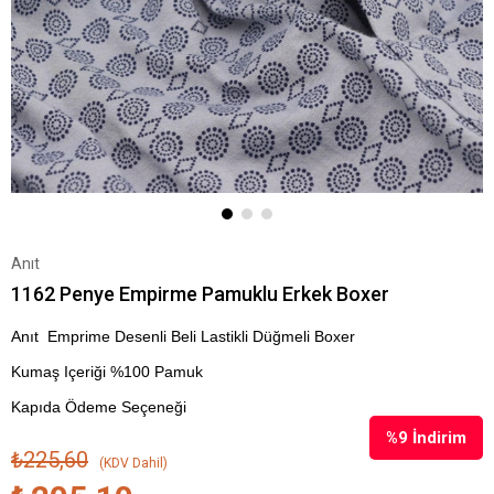
Anıt
1162 Penye Empirme Pamuklu Erkek Boxer
Anıt Emprime Desenli Beli Lastikli Düğmeli Boxer
Kumaş Içeriği %100 Pamuk
Kapıda Ödeme Seçeneği
%
9
İndirim
₺225,60
(KDV Dahil)