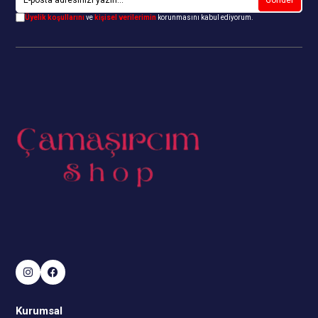
Üyelik koşullarını
ve
kişisel verilerimin
korunmasını kabul ediyorum.
Kurumsal