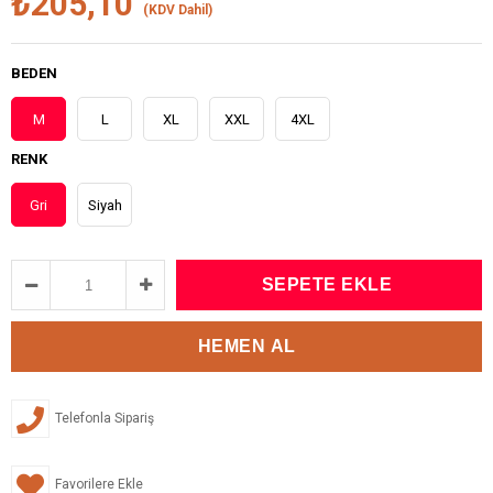
₺205,10
(KDV Dahil)
BEDEN
M
L
XL
XXL
4XL
RENK
Gri
Siyah
Telefonla Sipariş
Favorilere Ekle