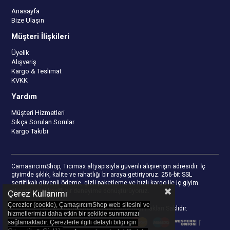
Anasayfa
Bize Ulaşın
Müşteri İlişkileri
Üyelik
Alışveriş
Kargo & Teslimat
KVKK
Yardım
Müşteri Hizmetleri
Sıkça Sorulan Sorular
Kargo Takibi
CamasircimShop, Ticimax altyapısıyla güvenli alışverişin adresidir. İç
giyimde şıklık, kalite ve rahatlığı bir araya getiriyoruz. 256-bit SSL
sertifikalı güvenli ödeme, gizli paketleme ve hızlı kargo ile iç giyim
alışverişinizi keyifli bir deneyime dönüştürüyoruz.
Çerez Kullanımı
Çerezler (cookie), ÇamaşırcımShop web sitesini ve
© 2023
camasircimshop.com
- Tüm Hakları Saklıdır.
hizmetlerimizi daha etkin bir şekilde sunmamızı
sağlamaktadır. Çerezlerle ilgili detaylı bilgi için