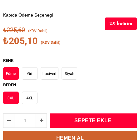
Kapıda Ödeme Seçeneği
%
9
İndirim
₺225,60
(KDV Dahil)
₺205,10
(KDV Dahil)
RENK
Füme
Gri
Lacivert
Siyah
BEDEN
3XL
4XL