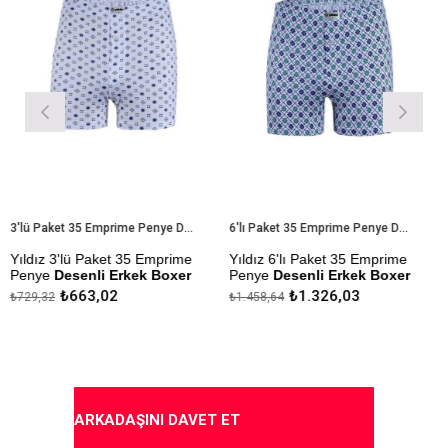
3'lü Paket 35 Emprime Penye Desenli Erkek Boxer
6'lı Paket 35 Emprime Penye Desenli Erkek Boxer
z 3'lü Paket 35 Emprime
Yıldız 6'lı Paket 35 Emprime
Yıldız
ye
Desenli Erkek Boxer
Penye
Desenli Erkek Boxer
Erkek
₺663,02
₺1.326,03
32
₺1.458,64
₺265,2
 Kumaştan Üretilmiştir.
Modal Kumaştan Üretilmiştir.
Çekmez
Yapılmı
zlik Sanfor Testi
Çekmezlik Sanfor Testi
mıştır.
Yapılmıştır.
Kapıd
nler Stok Durumuna Göre
Desenler Stok Durumuna Göre
rilmektedir.
Gönderilmektedir.
ARKADAŞINI DAVET ET
da Ödeme Seçeneği
Kapıda Ödeme Seçeneği