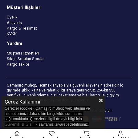
Müşteri İlişkileri
Üyelik
Alışveriş
Kargo & Teslimat
KVKK
Yardım
Müşteri Hizmetleri
Sıkça Sorulan Sorular
Kargo Takibi
CamasircimShop, Ticimax altyapısıyla güvenli alışverişin adresidir. İç
giyimde şıklık, kalite ve rahatlığı bir araya getiriyoruz. 256-bit SSL
sertifikalı güvenli ödeme, gizli paketleme ve hızlı kargo ile iç giyim
alışverişinizi keyifli bir deneyime dönüştürüyoruz.
Çerez Kullanımı
Çerezler (cookie), ÇamaşırcımShop web sitesini ve
© 2023
camasircimshop.com
- Tüm Hakları Saklıdır.
hizmetlerimizi daha etkin bir şekilde sunmamızı
sağlamaktadır. Çerezlerle ilgili detaylı bilgi için
Güvenlik & Gizlilik
sayfamızı z
iyaret edebilirsiniz.