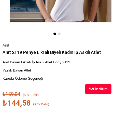
Anıt
Anıt 2119 Penye Likralı Biyeli Kadın İp Askılı Atlet
Anıt Bayan Likralı İp Askılı Atlet Body 2119
Yazlık Bayan Atlet
Kapıda Ödeme Seçeneği
%
9
İndirim
₺159,04
(KDV Dahil)
₺144,58
(KDV Dahil)