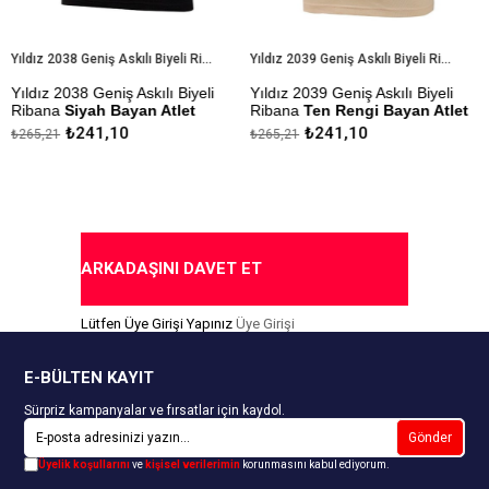
Yıldız 2038 Geniş Askılı Biyeli Ribana Siyah Bayan Atlet
Yıldız 2039 Geniş Askılı Biyeli Ribana Ten Rengi Bayan Atlet
z 2038 Geniş Askılı Biyeli
Yıldız 2039 Geniş Askılı Biyeli
Yıldız
na
Siyah Bayan Atlet
Ribana
Ten Rengi Bayan Atlet
Body
B
₺241,10
₺241,10
21
₺265,21
₺325,9
zlik Sanfor Testi
Çekmezlik Sanfor Testi
Çekmez
mıştır
Yapılmıştır
Yapılmı
da Ödeme Seçeneği
Kapıda Ödeme Seçeneği
Kapıd
ARKADAŞINI DAVET ET
Lütfen Üye Girişi Yapınız
Üye Girişi
E-BÜLTEN KAYIT
Sürpriz kampanyalar ve fırsatlar için kaydol.
Gönder
Üyelik koşullarını
ve
kişisel verilerimin
korunmasını kabul ediyorum.