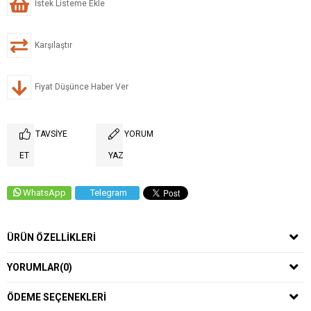
İstek Listeme Ekle
Karşılaştır
Fiyat Düşünce Haber Ver
TAVSIYE
YORUM
ET
YAZ
WhatsApp
Telegram
ÜRÜN ÖZELLIKLERI
YORUMLAR
(0)
ÖDEME SEÇENEKLERI