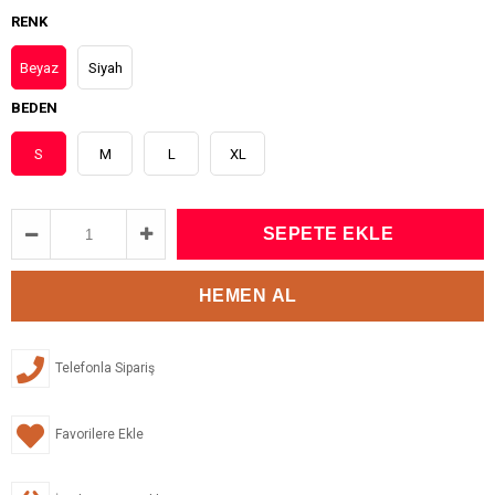
RENK
Beyaz
Siyah
BEDEN
S
M
L
XL
Telefonla Sipariş
Favorilere Ekle