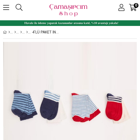
0
4'LÜ PAKET İNCE ÇIZGILI UZUN SOKET ÇORAP