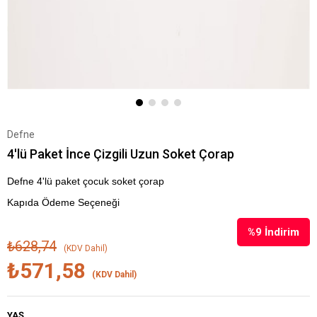
Defne
4'lü Paket İnce Çizgili Uzun Soket Çorap
Defne 4'lü paket çocuk soket çorap
Kapıda Ödeme Seçeneği
%
9
İndirim
₺628,74
(KDV Dahil)
₺571,58
(KDV Dahil)
YAŞ