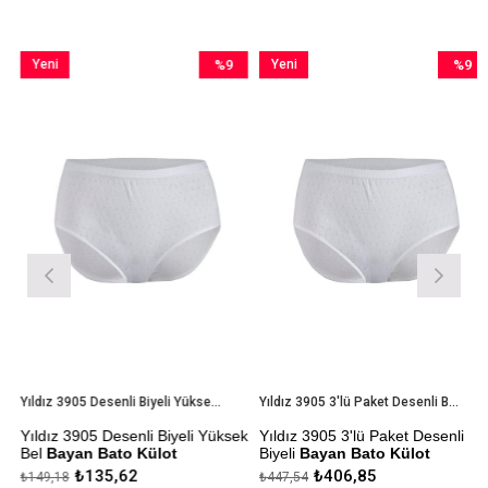
Yeni
%9
Yeni
%9
Ürün
İndirim
Ürün
İndirim
rim
%9İndirim
%9İndiri
Yıldız 3905 Desenli Biyeli Yüksek Bel Bayan Bato Külot
Yıldız 3905 3'lü Paket Desenli Biyeli Bayan Bato Külot
Yıldız 3905 Desenli Biyeli Yüksek
Yıldız 3905 3'lü Paket Desenli
Bel
Bayan Bato Külot
Biyeli
Bayan Bato Külot
₺135,62
₺406,85
₺149,18
₺447,54
Çekmezlik Sanfor Testi
Çekmezlik Sanfor Testi