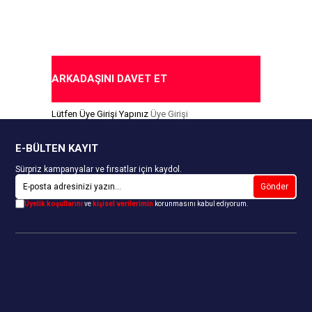
Yapılmıştır
Yapılmıştır
Kapıda Ödeme Seçeneği
Kapıda Ödeme Seçeneği
ARKADAŞINI DAVET ET
Lütfen Üye Girişi Yapınız
Üye Girişi
E-BÜLTEN KAYIT
Sürpriz kampanyalar ve fırsatlar için kaydol.
Gönder
Üyelik koşullarını
ve
kişisel verilerimin
korunmasını kabul ediyorum.