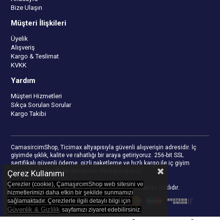
Bize Ulaşın
Müşteri İlişkileri
Üyelik
Alışveriş
Kargo & Teslimat
KVKK
Yardım
Müşteri Hizmetleri
Sıkça Sorulan Sorular
Kargo Takibi
CamasircimShop, Ticimax altyapısıyla güvenli alışverişin adresidir. İç
giyimde şıklık, kalite ve rahatlığı bir araya getiriyoruz. 256-bit SSL
sertifikalı güvenli ödeme, gizli paketleme ve hızlı kargo ile iç giyim
alışverişinizi keyifli bir deneyime dönüştürüyoruz.
Çerez Kullanımı
Çerezler (cookie), ÇamaşırcımShop web sitesini ve
© 2023
camasircimshop.com
- Tüm Hakları Saklıdır.
hizmetlerimizi daha etkin bir şekilde sunmamızı
sağlamaktadır. Çerezlerle ilgili detaylı bilgi için
Güvenlik & Gizlilik
sayfamızı z
iyaret edebilirsiniz.