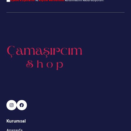
Üyelik koşullarını
ve
kişisel verilerimin
korunmasını kabul ediyorum.
Kurumsal
Anasayfa