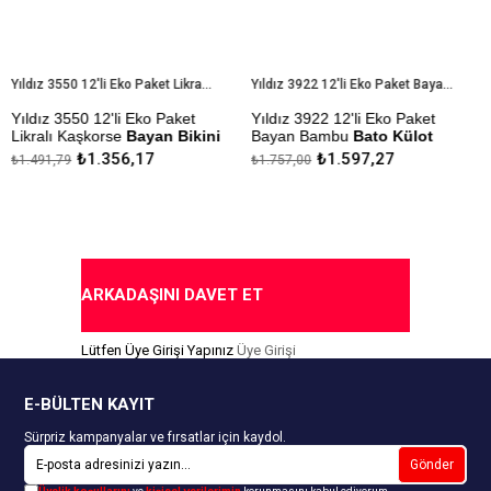
Yıldız 3550 12'li Eko Paket Likralı Kaşkorse Bayan Bikini Külot
Yıldız 3922 12'li Eko Paket Bayan Bambu Bato Külot
ldız 3550 12'li Eko Paket
Yıldız 3922 12'li Eko Paket
Yıl
kralı Kaşkorse
Bayan Bikini
Bayan Bambu
Bato Külot
Be
ülot
₺1.356,17
₺1.597,27
.491,79
₺1.757,00
₺14
Çekmezlik Sanfor Testi
Çek
kmezlik Sanfor Testi
Yapılmıştır
Yap
pılmıştır
Kapıda Ödeme Seçeneği
Kap
apıda Ödeme Seçeneği
ARKADAŞINI DAVET ET
Lütfen Üye Girişi Yapınız
Üye Girişi
E-BÜLTEN KAYIT
Sürpriz kampanyalar ve fırsatlar için kaydol.
Gönder