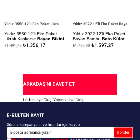
Yıldız 3550 12'li Eko Paket Likralı Kaşkorse Bayan Bikini Külot
Yıldız 3922 12'li Eko Paket Bayan Bambu Bato Külot
Yıldız 3550 12'li Eko Paket
Yıldız 3922 12'li Eko Paket
Likralı Kaşkorse
Bayan Bikini
Bayan Bambu
Bato Külot
Külot
₺1.356,17
₺1.597,27
₺1.491,79
₺1.757,00
Çekmezlik Sanfor Testi
Çekmezlik Sanfor Testi
Yapılmıştır
Yapılmıştır
Kapıda Ödeme Seçeneği
Kapıda Ödeme Seçeneği
ARKADAŞINI DAVET ET
Lütfen Üye Girişi Yapınız
Üye Girişi
E-BÜLTEN KAYIT
Sürpriz kampanyalar ve fırsatlar için kaydol.
Gönder