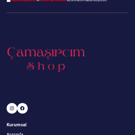
Üyelik koşullarını
ve
kişisel verilerimin
korunmasını kabul ediyorum.
Kurumsal
Anasayfa