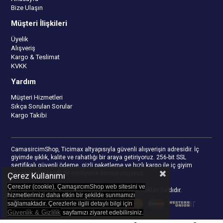
Bize Ulaşın
Müşteri İlişkileri
Üyelik
Alışveriş
Kargo & Teslimat
KVKK
Yardım
Müşteri Hizmetleri
Sıkça Sorulan Sorular
Kargo Takibi
CamasircimShop, Ticimax altyapısıyla güvenli alışverişin adresidir. İç
giyimde şıklık, kalite ve rahatlığı bir araya getiriyoruz. 256-bit SSL
sertifikalı güvenli ödeme, gizli paketleme ve hızlı kargo ile iç giyim
alışverişinizi keyifli bir deneyime dönüştürüyoruz.
Çerez Kullanımı
Çerezler (cookie), ÇamaşırcımShop web sitesini ve
© 2023
camasircimshop.com
- Tüm Hakları Saklıdır.
hizmetlerimizi daha etkin bir şekilde sunmamızı
sağlamaktadır. Çerezlerle ilgili detaylı bilgi için
Güvenlik & Gizlilik
sayfamızı z
iyaret edebilirsiniz.