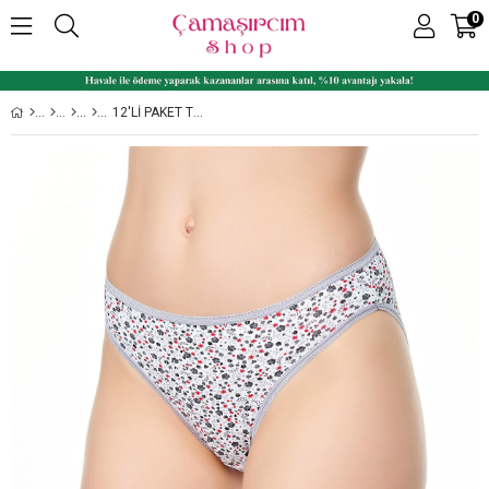
0
12'LI PAKET TUTKU 0813 ÇAĞLA DESENLI BAYAN ELASTAN BIKINI KÜLOT