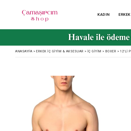
KADIN
ERKEK
ANASAYFA
>
ERKEK İÇ GIYIM & AKSESUAR
>
İÇ GIYIM
>
BOXER
>
12'LI