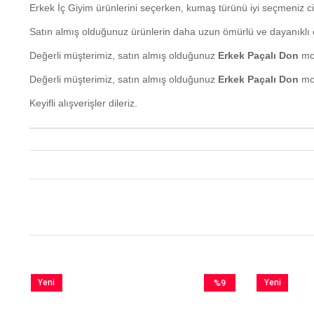
Erkek İç Giyim ürünlerini seçerken, kumaş türünü iyi seçmeniz ci
Satın almış olduğunuz ürünlerin daha uzun ömürlü ve dayanıklı ol
Değerli müşterimiz, satın almış olduğunuz
Erkek Paçalı Don
mod
Değerli müşterimiz, satın almış olduğunuz
Erkek Paçalı Don
mod
Keyifli alışverişler dileriz.
Yeni
%9
Yeni
im
Ürün
İndirim
Ürün