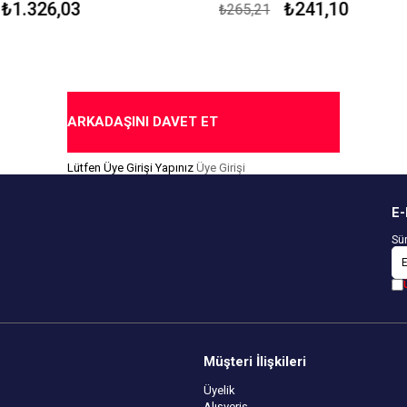
Çekmezlik Sanfor Testi Yapılmıştı
₺1.326,03
₺241,10
₺265,21
an Üretilmiştir.
Kapıda Ödeme Seçeneği
for Testi Yapılmıştır.
ok Durumuna Göre
edir.
me Seçeneği
ARKADAŞINI DAVET ET
Lütfen Üye Girişi Yapınız
Üye Girişi
E-
Sür
Müşteri İlişkileri
Üyelik
Alışveriş