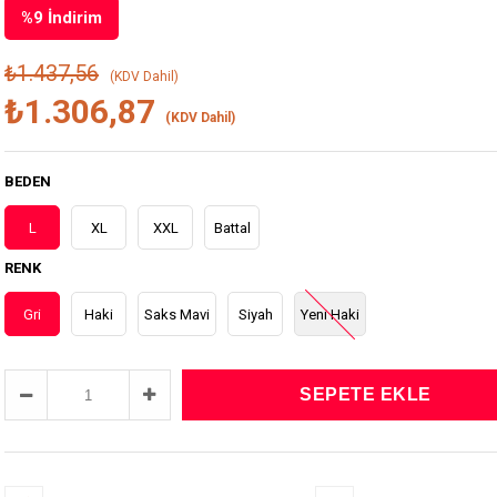
%
9
İndirim
₺1.437,56
(KDV Dahil)
₺1.306,87
(KDV Dahil)
BEDEN
L
XL
XXL
Battal
RENK
Gri
Haki
Saks Mavi
Siyah
Yeni Haki