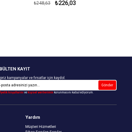
r.
%100 Pamuk
₺226,03
₺248,63
Çekmezlik Sanfor Testi Yapılmıştır.
Kapıda Ödeme Seçeneği
BÜLTEN KAYIT
priz kampanyalar ve fırsatlar için kaydol.
Gönder
Üyelik koşullarını
ve
kişisel verilerimin
korunmasını kabul ediyorum.
Yardım
Müşteri Hizmetleri
Sıkça Sorulan Sorular