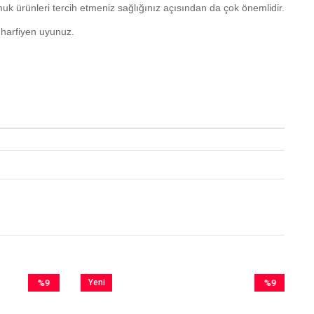
uk ürünleri tercih etmeniz sağlığınız açısından da çok önemlidir.
 harfiyen uyunuz.
%9
Yeni
%9
İndirim
Ürün
İndirim