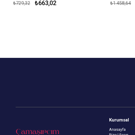
₺663,02
₺729,32
₺1.458,64
Modal Kumaştan Üretilmiştir.
Modal Kumaşt
Çekmezlik Sanfor Testi Yapılmıştır.
Çekmezlik San
Desenler Stok Durumuna Göre
Desenler St
Gönderilmektedir.
Gönderilmekt
Kapıda Ödeme Seçeneği
Kapıda Öde
Kurumsal
Anasayfa
Bize Ulaşın