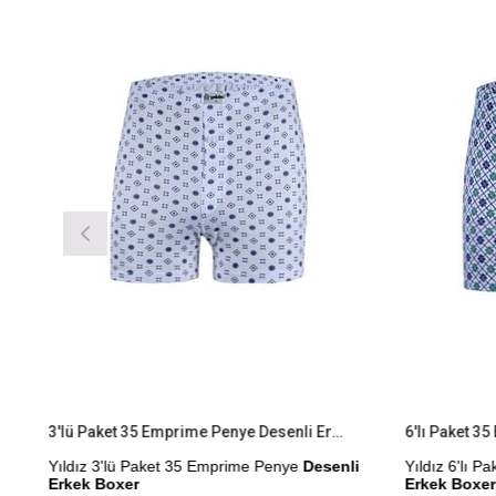
irim
%9İndirim
3'lü Paket 35 Emprime Penye Desenli Erkek Boxer
Yıldız 3'lü Paket 35 Emprime Penye
Desenli
Yıldız 6'lı 
Erkek Boxer
Erkek Boxer