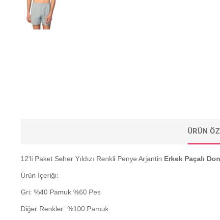
ÜRÜN ÖZ
12'li Paket Seher Yıldızı Renkli Penye Arjantin
Erkek Paçalı Do
Ürün İçeriği:
Gri: %40 Pamuk %60 Pes
Diğer Renkler: %100 Pamuk