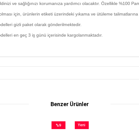
ldinizi ve sağlığınızı korumanıza yardımcı olacaktır. Özellikle %100 Pam
ması için, ürünlerin etiketi üzerindeki yıkama ve ütüleme talimatlarına
elleri gizli paket olarak gönderilmektedir.
elleri en geç 3 iş günü içerisinde kargolanmaktadır.
Benzer Ürünler
%9
Yeni
İndirim
Ürün