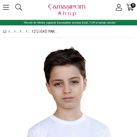
0
12'LI EKO PAKET 1503 SIFIR YAKA KISA KOLLU %100 PAMUK ERKEK ÇOCUK FANILA