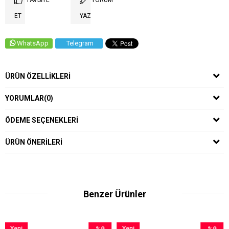
TAVSIYE
YORUM
ET
YAZ
WhatsApp
Telegram
ÜRÜN ÖZELLIKLERI
YORUMLAR
(0)
ÖDEME SEÇENEKLERI
ÜRÜN ÖNERILERI
Benzer Ürünler
i
%9
Yeni
%9
Yeni