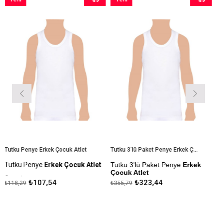
n
İndirim
Ürün
İndirim
Ürün
%9İndirim
%9İndirim
 Penye Erkek Çocuk Atlet
Tutku 3'lü Paket Penye Erkek Çocuk Atlet
u Penye
Erkek Çocuk Atlet
Tutku 3'lü Paket Penye
Erkek
Tutku 
Çocuk Atlet
Erkek 
İçeriği: %100 Pamuk
₺107,54
₺323,44
29
₺355,79
₺711,5
Ürün İçeriği: %100 Pamuk
Kapıda
da Ödeme Seçeneği
Kapıda Ödeme Seçeneği