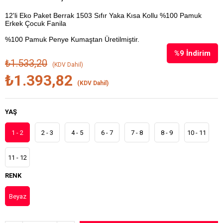
12'li Eko Paket Berrak 1503 Sıfır Yaka Kısa Kollu %100 Pamuk
Erkek Çocuk Fanila
%100 Pamuk Penye Kumaştan Üretilmiştir.
%
9
İndirim
₺1.533,20
(KDV Dahil)
₺1.393,82
(KDV Dahil)
YAŞ
1 - 2
2 - 3
4 - 5
6 - 7
7 - 8
8 - 9
10 - 11
11 - 12
RENK
Beyaz