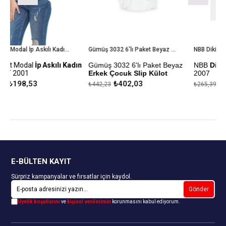
Tutku Elit Modal İp Askılı Kadın Atlet ELT 2001
Gümüş 3032 6'lı Paket Beyaz Erkek Çocuk Slip Külot
NBB Dikişsiz Bayan Boxer 2007
ılı Kadın
Gümüş 3032 6'lı Paket Beyaz
NBB
Dikişsiz Bayan Boxe
Erkek Çocuk Slip Külot
2007
₺402,03
₺241,26
₺442,23
₺265,39
ği
%100 Pamuk
Kapıda Ödeme Seçeneği
Kapıda Ödeme Seçeneği
E-BÜLTEN KAYIT
Sürpriz kampanyalar ve fırsatlar için kaydol.
Gönder
Üyelik koşullarını
ve
kişisel verilerimin
korunmasını kabul ediyorum.