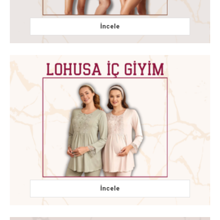
İncele
İncele