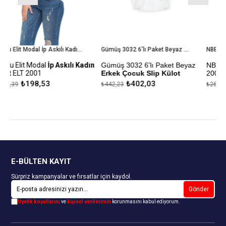
Tutku Elit Modal İp Askılı Kadın Atlet ELT 2001
Gümüş 3032 6'lı Paket Beyaz Erkek Çocuk Slip Külot
NBB Dikişsiz Bayan Boxer 2
Askılı Kadın
Gümüş 3032 6'lı Paket Beyaz
NBB
Dikişsiz Bayan Bo
Erkek Çocuk Slip Külot
2007
₺402,03
₺241,26
₺442,23
₺265,39
eneği
%100 Pamuk
Kapıda Ödeme Seçeneğ
Kapıda Ödeme Seçeneği
E-BÜLTEN KAYIT
Sürpriz kampanyalar ve fırsatlar için kaydol.
Gönder
Üyelik koşullarını
ve
kişisel verilerimin
korunmasını kabul ediyorum.