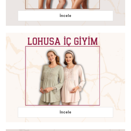
İncele
İncele