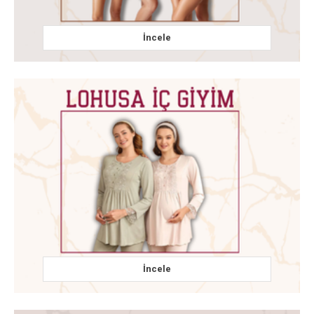
İncele
İncele