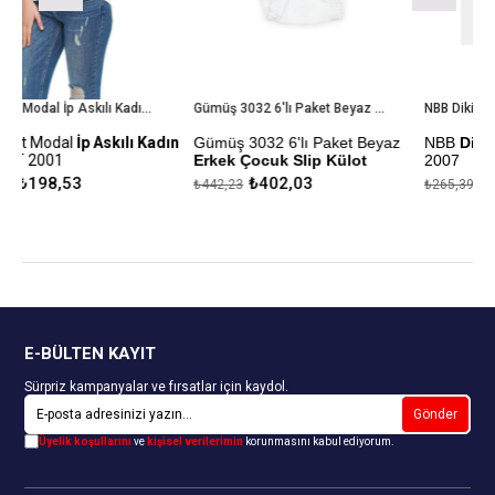
Tutku Elit Modal İp Askılı Kadın Atlet ELT 2001
Gümüş 3032 6'lı Paket Beyaz Erkek Çocuk Slip Külot
NBB Dikişsiz Bayan Boxer 2007
ılı Kadın
Gümüş 3032 6'lı Paket Beyaz
NBB
Dikişsiz Bayan Boxe
Erkek Çocuk Slip Külot
2007
₺402,03
₺241,26
₺442,23
₺265,39
ği
%100 Pamuk
Kapıda Ödeme Seçeneği
Kapıda Ödeme Seçeneği
E-BÜLTEN KAYIT
Sürpriz kampanyalar ve fırsatlar için kaydol.
Gönder
Üyelik koşullarını
ve
kişisel verilerimin
korunmasını kabul ediyorum.