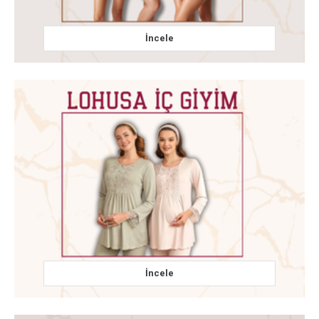
İncele
İncele