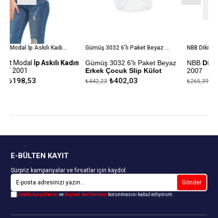
Tutku Elit Modal İp Askılı Kadın Atlet ELT 2001
Gümüş 3032 6'lı Paket Beyaz Erkek Çocuk Slip Külot
NBB Dikişsiz Bayan Boxer 2007
ılı Kadın
Gümüş 3032 6'lı Paket Beyaz
NBB
Dikişsiz Bayan Boxe
Erkek Çocuk Slip Külot
2007
₺402,03
₺241,26
₺442,23
₺265,39
ği
%100 Pamuk
Kapıda Ödeme Seçeneği
Kapıda Ödeme Seçeneği
E-BÜLTEN KAYIT
Sürpriz kampanyalar ve fırsatlar için kaydol.
Gönder
Üyelik koşullarını
ve
kişisel verilerimin
korunmasını kabul ediyorum.