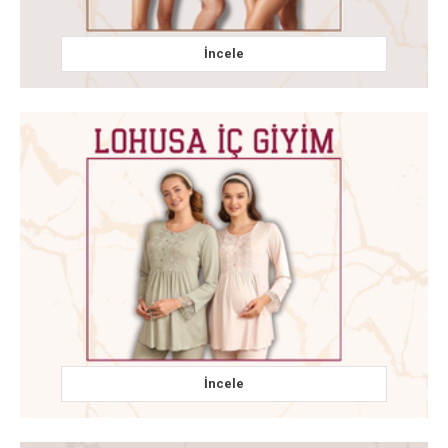
İncele
İncele