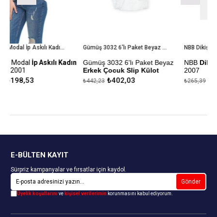
Tutku Elit Modal İp Askılı Kadın Atlet ELT 2001
Gümüş 3032 6'lı Paket Beyaz Erkek Çocuk Slip Külot
NBB Dikişsiz Bayan Boxer 2007
ılı Kadın
Gümüş 3032 6'lı Paket Beyaz
NBB
Dikişsiz Bayan Boxe
Erkek Çocuk Slip Külot
2007
₺402,03
₺241,26
₺442,23
₺265,39
ği
%100 Pamuk
Kapıda Ödeme Seçeneği
Kapıda Ödeme Seçeneği
E-BÜLTEN KAYIT
Sürpriz kampanyalar ve fırsatlar için kaydol.
Gönder
Üyelik koşullarını
ve
kişisel verilerimin
korunmasını kabul ediyorum.